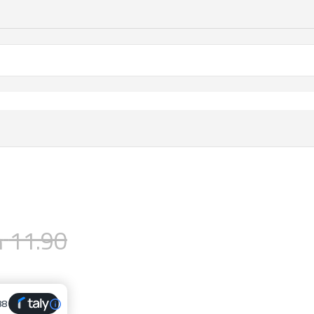
11.90
د
88