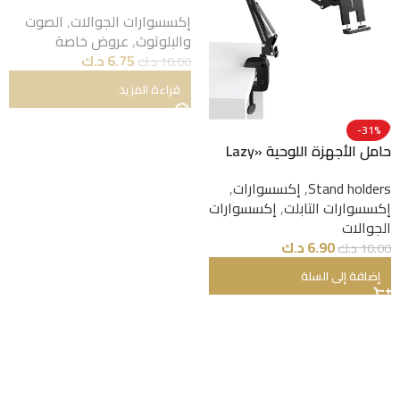
Series JR-BC1 اللاسلكية
إكسسوارات الجوالات
,
الصوت
الحقيقية بتقنية ANC – اسود
والبلوتوث
,
عروض خاصة
6.75
د.ك
10.00
د.ك
قراءة المزيد
-31%
حامل الأجهزة اللوحية «Lazy
Arm» من Ugreen
Stand holders
,
إكسسوارات
,
إكسسوارات التابلت
,
إكسسوارات
الجوالات
6.90
د.ك
10.00
د.ك
إضافة إلى السلة