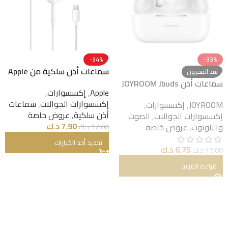
-34%
-33%
سماعات أذن سلكية من Apple
نفد المخزون
EarPods مزودة بمقبس
سماعات أذن JOYROOM Jbuds
Apple
,
إكسسوارات
,
Lightning
Series JR-BC1 اللاسلكية
إكسسوارات الجوالات
,
سماعات
JOYROOM
,
إكسسوارات
,
الحقيقية بتقنية ANC – بيضاء
أذن سلكية
,
عروض خاصة
إكسسوارات الجوالات
,
الصوت
7.90
د.ك
والبلوتوث
,
عروض خاصة
12.00
د.ك
تحديد أحد الخيارات
6.75
د.ك
10.00
د.ك
قراءة المزيد