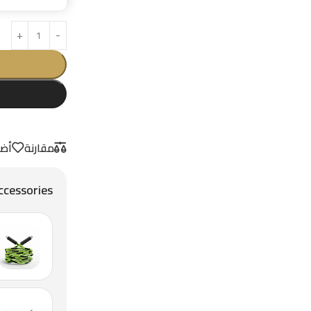
مقارنة
أضف
ccessories