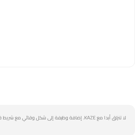
لا تنزلق أبدا مع KAZE. إضافة وظيفة إلى شكل وقائي مع شريط قبضة مرن متكامل، لذلك لديك قبضة ثابتة وإمكانية الوصول الكامل بيد واحدة فقط.