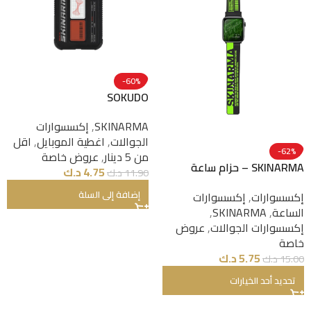
-60%
SOKUDO
SKINARMA
,
إكسسوارات
الجوالات
,
اغطية الموبايل
,
اقل
-62%
من 5 دينار
,
عروض خاصة
SKINARMA – حزام ساعة
4.75
د.ك
11.90
د.ك
Apple Watch – 46/45/44/42
إضافة إلى السلة
إكسسوارات
,
إكسسوارات
مم – TEKUBI
الساعة
,
SKINARMA
,
إكسسوارات الجوالات
,
عروض
خاصة
5.75
د.ك
15.00
د.ك
تحديد أحد الخيارات