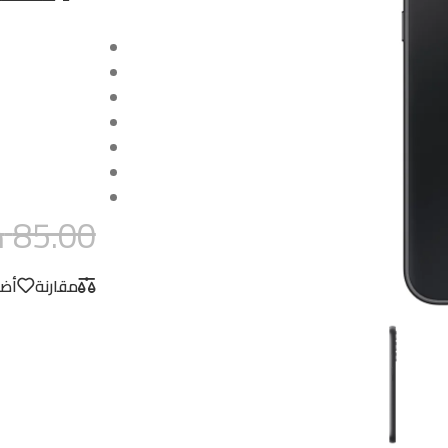
85.00
د
مقارنة
أضف