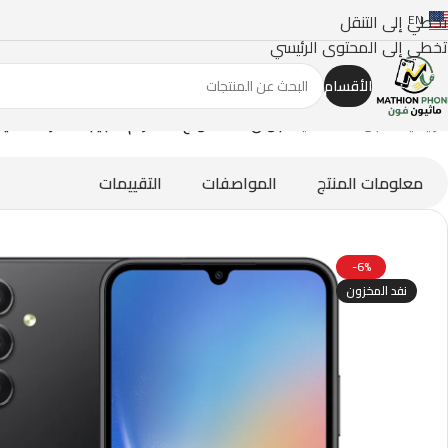
تخطي إلى التنقل
EN
تخطي إلى المحتوى الرئيسي
الأقسام
الرئيسية
/
الجوالات الذكية
/
جوال سامسونج A34 رام 8 جيجا ذاكرة داخلية ‏256جيجا – 5G بشريحتين اتصال ، لون جرافيت رائع
معلومات المنتج
المواصفات
التقييمات
-6%
نفد المخزون