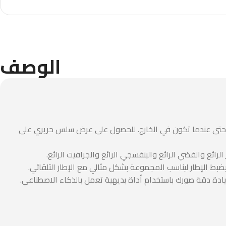
الوصف
A34  وحدة مضيئة في البكسل، تضمن رؤية واضحة حتى عندما تكون في الخارج. للحصول على عرض سلس حريري على
يادة دقة صورك باستخدام أداة بديهية تعمل بالذكاء الاصطناعي.