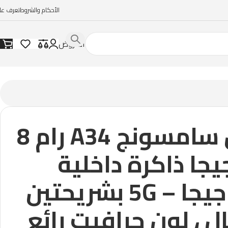
الأحكام والشروط
تعرف علي
العروض
جوال سامسونج A34 رام 8
يجا ذاكرة داخلية
‏256جيجا – 5G بشريحتين
ل ، لون جرافيت رائع