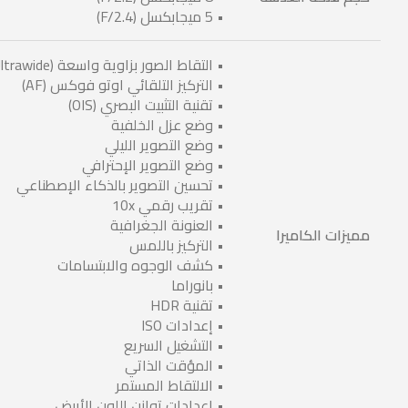
• 5 ميجابكسل (F/2.4)
• التقاط الصور بزاوية واسعة (Ultrawide)
• التركيز التلقائي اوتو فوكس (AF)
• تقنية التثبيت البصري (OIS)
• وضع عزل الخلفية
• وضع التصوير الليلي
• وضع التصوير الإحترافي
• تحسين التصوير بالذكاء الإصطناعي
• تقريب رقمي 10x
• العنونة الجغرافية
مميزات الكاميرا
• التركيز باللمس
• كشف الوجوه والابتسامات
• بانوراما
• تقنية HDR
• إعدادات ISO
• التشغيل السريع
• المؤقت الذاتي
• الالتقاط المستمر
• إعدادات توازن اللون الأبيض