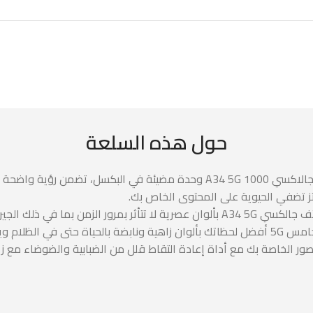
حول هذه السلعة
ناعم ومشرق، حتى في ضوء الشمس. شاشة سوبر اموليد لموبايل جالاكسي 5G 1000
فسجي الرائع والجرافيت الرائع.
لصور الخاصة بك مع أداة إعادة التقاط قلل من الضبابية والضوضاء مع ز