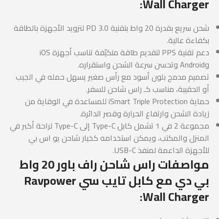
Wall Charger:
شحن سريع بقدرة 20 واط بتقنية PD 3.0 لتزويد الأجهزة بالطاقة
بكفاءة عالية.
دعم تقنية PPS لتقديم طاقة متكيّفة تناسب أجهزة iOS
وAndroid وتحسن سرعة الشحن واستقراره.
تصميم مدمج بلون أسود مع رأس صغير يسهل حمله في الجيب
أو الحقيبة، مناسب كـ راس شاحن للسفر.
حماية iSmart Triple Protection للمساعدة في الوقاية من
زيادة الشحن وارتفاع الحرارة وقصر الدائرة.
مجموعة 2 في 1 تشمل كابل Type-C إلى Type-C لراحة أكبر في
المنزل والمكتب، ويمكن استخدامه كخيار شاحن يو اس بي
للأجهزة الداعمة لمنفذ USB-C.
مواصفات راس شاحن راف باور 20 واط
بي دي مع كابل تايب سي Ravpower
Wall Charger: