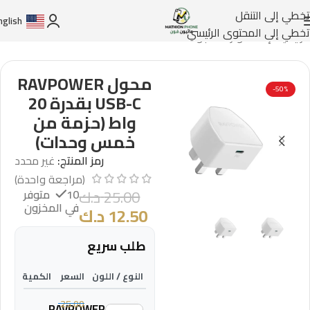
تخطي إلى التنقل
nglish
تخطي إلى المحتوى الرئيسي
الرئيسية
/
إكسسوارات الجوالات
/
RAVPOWER
محول RAVPOWER
-50%
USB-C بقدرة 20
واط (حزمة من
خمس وحدات)
رمز المنتج:
غير محدد
(مراجعة واحدة)
25.00
د.ك
10 متوفر
في المخزون
12.50
د.ك
طلب سريع
النوع / اللون
السعر
الكمية
25.00
RAVPOWER