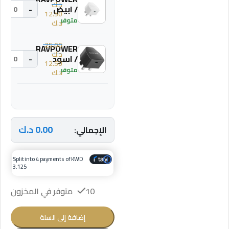
د.ك
/ ابيض
-
+
12.50
متوفر
د.ك
25.00
RAVPOWER
د.ك
/ اسود
-
+
12.50
متوفر
د.ك
0.00
د.ك
الإجمالي:
Split into 4 payments of KWD
3.125
10 متوفر في المخزون
إضافة إلى السلة