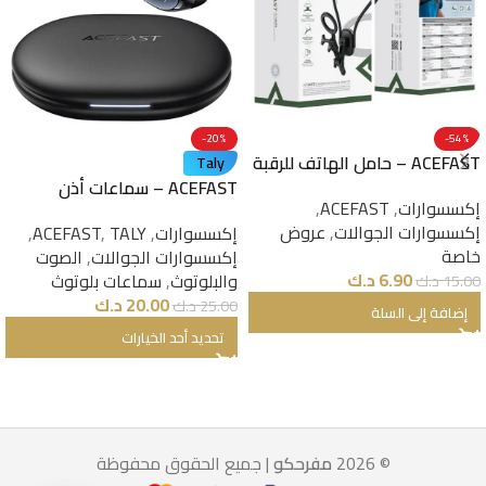
-20%
-54%
ACEFAST – حامل الهاتف للرقبة
Taly
E32
ACEFAST – سماعات أذن
إكسسوارات
,
ACEFAST
,
لاسلكية FA006 ACECLIP Pro
إكسسوارات الجوالات
,
عروض
إكسسوارات
,
TALY
,
ACEFAST
,
خاصة
إكسسوارات الجوالات
,
الصوت
6.90
د.ك
والبلوتوث
,
سماعات بلوتوث
15.00
د.ك
20.00
د.ك
25.00
د.ك
إضافة إلى السلة
تحديد أحد الخيارات
© 2026
مفرحكو
| جميع الحقوق محفوظة