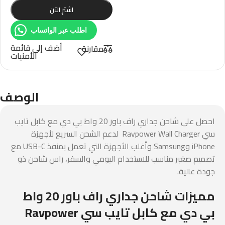
اشترِ الآن
اطلب عبر الواتساب
أضف إلى قائمة
مقارنة
الأمنيات
الوصف
احصل على شاحن جداري راف باور 20 واط بي دي مع كابل تايب
سي Ravpower Wall Charger لدعم الشحن السريع لأجهزة
iPhone وSamsung وأغلب الأجهزة التي تعمل بمنفذ USB-C مع
تصميم صغير مناسب للاستخدام اليومي والسفر، راس شاحن ذو
جودة عالية.
مميزات شاحن جداري راف باور 20 واط
بي دي مع كابل تايب سي Ravpower